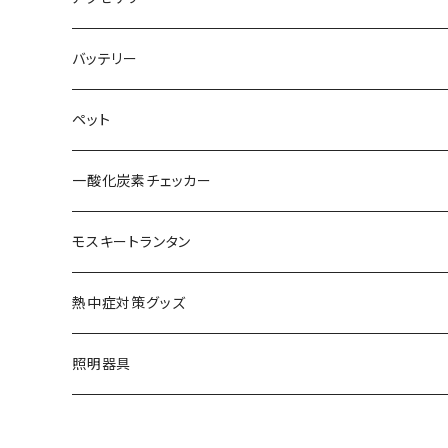
拡張ウォール
雨ガッパ
60L
キーホルダー
バッテリー
レクタタープ
フレグランス
ペット
巾着袋
一酸化炭素チェッカー
おもちゃ
モスキートランタン
ステッカー
熱中症対策グッズ
その他
熱中症指数計
照明器具
ネッククーラー
澄のわ