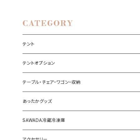
CATEGORY
テント
1~3名（S）
テントオプション
4~6名（M）
タープ
テーブル・チェア・ワゴン・収納
サイドウォール
6~8名（L）
グランドシート
あったかグッズ
ヘキサタープ
ルーフカバー
SAWADA冷蔵冷凍庫
三角タープ
雨避けカバー
40L
アクセサリー