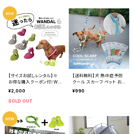
WANDAL トモワン tomow
大型犬 WANDAL トモワン t
an
omowan
【サイズお試しレンタル】※
【送料無料】犬 熱中症予防
お得な購入クーポン付！WA
クール スカーフ ペット お
NDALの試着お試しレンタル
揃い ネッククーラー 冷却
¥2,000
¥990
プランです
冷感 タオル 暑さ 対策 小
型犬 中型犬 大型犬 首 トモ
SOLD OUT
ワン tomowan 沢田テント