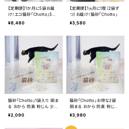
【定期便】1か月に5袋お届
【定期便】1ヵ月に1度（2袋ず
け！エコ猫砂「Chotto」5袋
つ）お届け！猫砂「Chotto」
入り
¥8,480
¥3,580
猫砂「Chotto」1袋入り 固ま
猫砂「Chotto」お得な2袋
る おから 防臭 粉じん 少な
固まる おから 防臭 粉じん
い トイレ 流せる Tomonya
少ない トイレ 流せる
¥2,090
¥3,980
n