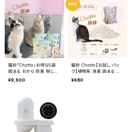
猫砂「Chotto」お得な5袋
猫砂 Chotto【お試し パッ
固まる おから 防臭 粉じん
ク】植物系 消臭 固まる 流
少ない トイレ 流せる tomo
せる 500g
¥9,900
¥680
nyan