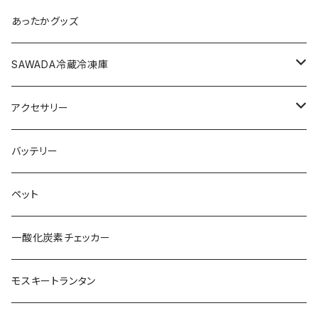
サイドウォール
6~8名（L）
グランドシート
あったかグッズ
ヘキサタープ
ルーフカバー
SAWADA冷蔵冷凍庫
三角タープ
雨避けカバー
40L
アクセサリー
拡張ウォール
雨ガッパ
60L
キーホルダー
バッテリー
レクタタープ
フレグランス
ペット
巾着袋
一酸化炭素チェッカー
おもちゃ
モスキートランタン