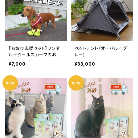
【お散歩応援セット】ワンダ
ペットテント（オーバル／グ
ル＋クールスカーフのお得
レー）
セット！ 犬 用 靴 肉球 保
¥7,000
¥33,000
護 火傷 傷 防止 シューズ
サンダル 夏 冬 散歩 防災
愛犬 小型犬 中型犬 大型犬
WANDAL トモワン tomow
an