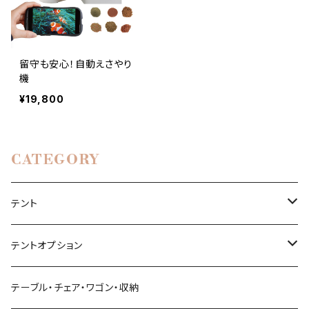
留守も安心！自動えさやり
機
¥19,800
CATEGORY
テント
1~3名（S）
テントオプション
4~6名（M）
タープ
テーブル・チェア・ワゴン・収納