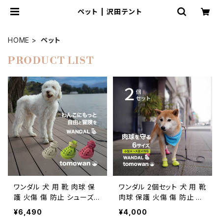
ペット | 沢田テント
HOME
ペット
PRODUCT LIST
ワンダル 犬 用 靴 肉球 保
ワンダル 2個セット 犬 用 靴
護 火傷 傷 防止 シューズ
肉球 保護 火傷 傷 防止 シ
サンダル 夏 冬 散歩 防災
ューズ サンダル 夏 冬 散歩
¥6,490
¥4,000
愛犬 小型犬 中型犬 大型犬
防災 愛犬 小型犬 中型犬