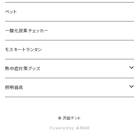
レクタタープ
フレグランス
ペット
巾着袋
一酸化炭素チェッカー
おもちゃ
モスキートランタン
ステッカー
熱中症対策グッズ
その他
熱中症指数計
照明器具
ネッククーラー
澄のわ
© 沢田テント
フィルター
Powered by