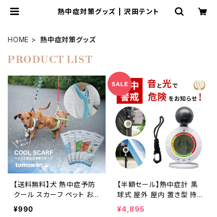
熱中症対策グッズ | 沢田テント
HOME
熱中症対策グッズ
PRODUCT LIST
【送料無料】犬 熱中症予防
【半額セール】熱中症計 黒
クール スカーフ ペット お
球式 屋外 屋内 置き型 持ち
揃い ネッククーラー 冷却
運び 熱中症 予防 対策 暑
¥990
¥4,895
冷感 タオル 暑さ 対策 小
さ指数 指数計 測定 計測