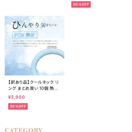
50%OFF
型犬 中型犬 大型犬 首 トモ
黒球式熱中症指数計 WGB
ワン tomowan 沢田テント
T JIS B7922 準拠品 警告
アラーム 音 光 大画面 卓上
ぶらさげ マグネット カラビ
ナ 義務化
【訳あり品】クールネック リ
ング まとめ買い 10個 熱中
症対策 ひんやりグッズ 白
¥3,900
ホワイト
50%OFF
CATEGORY