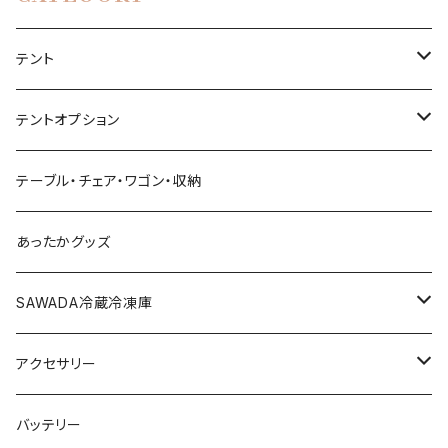
テント
1~3名（S）
テントオプション
4~6名（M）
タープ
テーブル・チェア・ワゴン・収納
サイドウォール
6~8名（L）
グランドシート
あったかグッズ
ヘキサタープ
ルーフカバー
SAWADA冷蔵冷凍庫
三角タープ
雨避けカバー
40L
アクセサリー
拡張ウォール
雨ガッパ
60L
キーホルダー
バッテリー