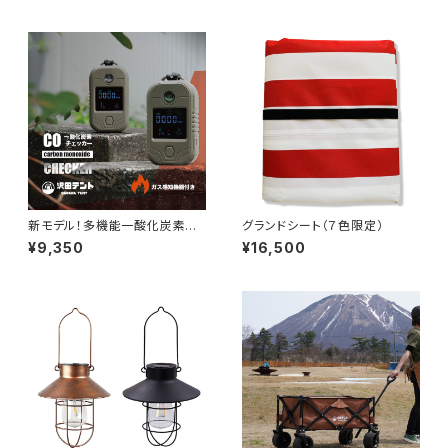
新モデル！多機能一酸化炭素チ
グランドシート（７色限定）
ェッカー【SRV-G ガス検知付モ
¥9,350
¥16,500
デル】CO検知器 多機能 ガス検
知 温度湿度測定 大音量アラー
ム ライト付き SOS機能 車中泊
キャンプ 防災