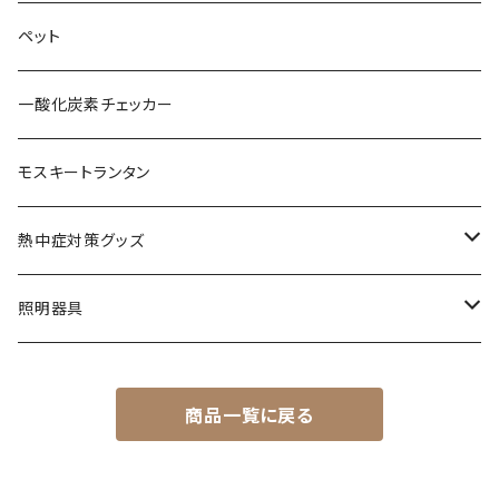
レクタタープ
フレグランス
ペット
巾着袋
一酸化炭素チェッカー
おもちゃ
モスキートランタン
ステッカー
熱中症対策グッズ
その他
熱中症指数計
照明器具
ネッククーラー
澄のわ
商品一覧に戻る
フィルター