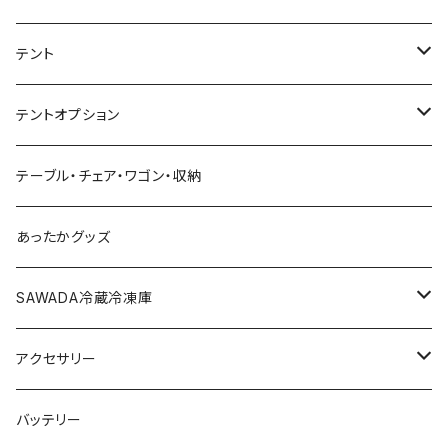
テント
1~3名（S）
テントオプション
4~6名（M）
タープ
テーブル・チェア・ワゴン・収納
サイドウォール
6~8名（L）
グランドシート
あったかグッズ
ヘキサタープ
ルーフカバー
SAWADA冷蔵冷凍庫
三角タープ
雨避けカバー
40L
アクセサリー
拡張ウォール
雨ガッパ
60L
キーホルダー
バッテリー