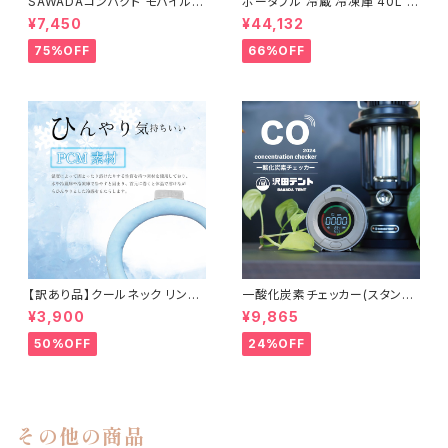
SAWADAコンパクト モバイル
ポータブル 冷蔵 冷凍庫 40L 熱
バッテリー LEDライト付き（ブラ
中症 対策 車載 2室 2層 独立
¥7,450
¥44,132
ック）AC電圧 100V
大容量 セカンド 小型冷蔵庫 静
音 キャンプ アウトドア 車中泊
75%OFF
66%OFF
【訳あり品】クールネック リング
一酸化炭素チェッカー(スタンダ
まとめ買い 10個 熱中症対策 ひ
ードモデル)
¥3,900
¥9,865
んやりグッズ 白 ホワイト
50%OFF
24%OFF
その他の商品