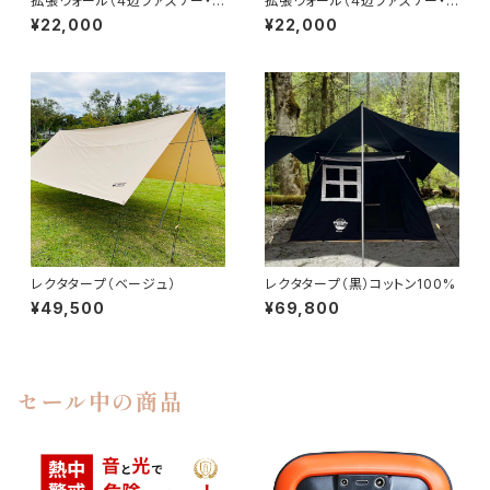
拡張ウォール（４辺ファスナー・
拡張ウォール（４辺ファスナー・
ベージュ）
黒）
¥22,000
¥22,000
レクタタープ（ベージュ）
レクタタープ（黒）コットン100%
¥49,500
¥69,800
セール中の商品