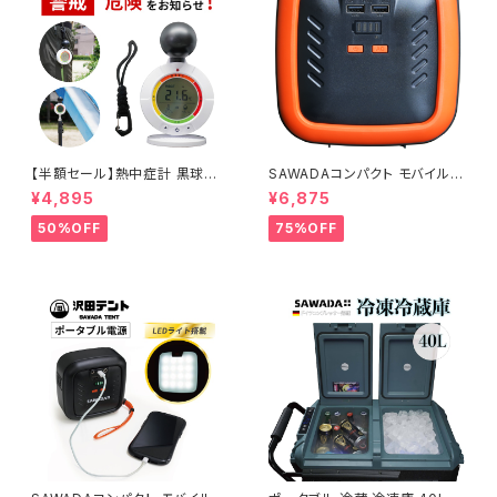
【半額セール】熱中症計 黒球式
SAWADAコンパクト モバイル
屋外 屋内 置き型 持ち運び 熱
バッテリー（オレンジ）AC電圧11
¥4,895
¥6,875
中症 予防 対策 暑さ指数 指数
0V
計 測定 計測 黒球式熱中症指数
50%OFF
75%OFF
計 WGBT JIS B7922 準拠品
警告 アラーム 音 光 大画面 卓
上 ぶらさげ マグネット カラビナ
義務化