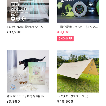
TOMONARI 澄のわ シーリン
一酸化炭素チェッカー(スタンダ
グファンライト 空気清浄付き LE
ードモデル)
¥37,290
¥9,865
D HEPA H13 4200lm 調光調
色 サーキュレーター 工事不要
24%OFF
猫砂「Chotto」お得な2袋 固ま
レクタタープ（ベージュ）
る おから 防臭 粉じん 少ない ト
¥3,980
¥49,500
イレ 流せる