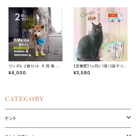
ワンダル 2個セット 犬 用 靴 肉
【定期便】1ヵ月に1度（2袋ずつ）
球 保護 火傷 傷 防止 シューズ
お届け！猫砂「Chotto」
¥4,000
¥3,580
サンダル 夏 冬 散歩 防災 愛犬
小型犬 中型犬 大型犬 WANDA
L トモワン tomowan
CATEGORY
テント