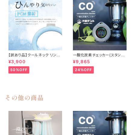
【訳あり品】クールネック リング
一酸化炭素チェッカー(スタンダ
まとめ買い 10個 熱中症対策 ひ
ードモデル)
¥3,900
¥9,865
んやりグッズ 白 ホワイト
50%OFF
24%OFF
その他の商品