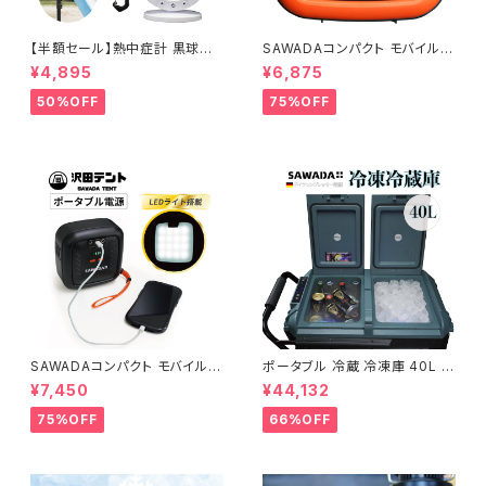
【半額セール】熱中症計 黒球式
SAWADAコンパクト モバイル
屋外 屋内 置き型 持ち運び 熱
バッテリー（オレンジ）AC電圧11
¥4,895
¥6,875
中症 予防 対策 暑さ指数 指数
0V
計 測定 計測 黒球式熱中症指数
50%OFF
75%OFF
計 WGBT JIS B7922 準拠品
警告 アラーム 音 光 大画面 卓
上 ぶらさげ マグネット カラビナ
義務化
SAWADAコンパクト モバイル
ポータブル 冷蔵 冷凍庫 40L 熱
バッテリー LEDライト付き（ブラ
中症 対策 車載 2室 2層 独立
¥7,450
¥44,132
ック）AC電圧 100V
大容量 セカンド 小型冷蔵庫 静
音 キャンプ アウトドア 車中泊
75%OFF
66%OFF