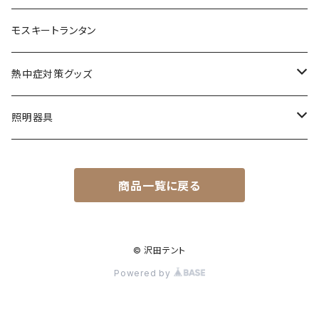
おもちゃ
モスキートランタン
ステッカー
熱中症対策グッズ
その他
熱中症指数計
照明器具
ネッククーラー
澄のわ
商品一覧に戻る
フィルター
部品
© 沢田テント
Powered by