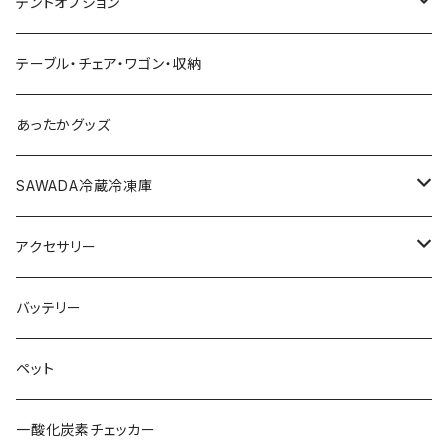
1~3名（S）
テントオプション
4~6名（M）
タープ
テーブル・チェア・ワゴン・収納
サイドウォール
6~8名（L）
グランドシート
あったかグッズ
ヘキサタープ
ルーフカバー
SAWADA冷蔵冷凍庫
三角タープ
雨避けカバー
40L
アクセサリー
拡張ウォール
雨ガッパ
60L
キーホルダー
バッテリー
レクタタープ
フレグランス
ペット
巾着袋
一酸化炭素チェッカー