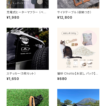
充電式ヒーターマフラー （ベー
サイドテーブル（収納つき）
ジュ・柄グレー）※本体のみ、バ
¥1,980
¥12,800
ッテリーなし
ステッカー（5枚セット）
猫砂 Chotto【お試し パック】植
物系 消臭 固まる 流せる 500g
¥1,650
¥680