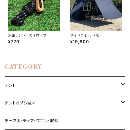
沢田テント ガイロープ
サイドウォール（黒）
¥770
¥19,800
CATEGORY
テント
1~3名（S）
テントオプション
4~6名（M）
タープ
テーブル・チェア・ワゴン・収納