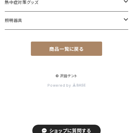
ステッカー
熱中症対策グッズ
その他
熱中症指数計
照明器具
ネッククーラー
澄のわ
商品一覧に戻る
フィルター
部品
© 沢田テント
Powered by
ショップに質問する