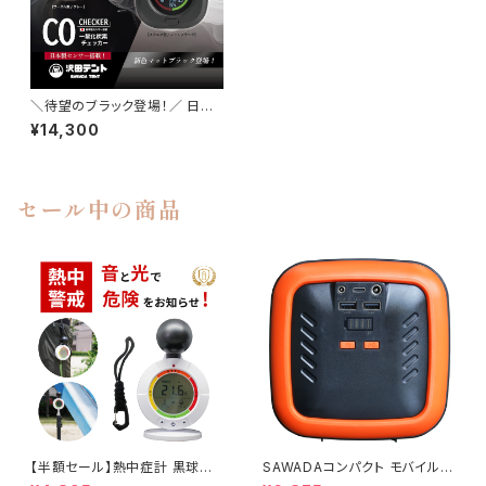
＼待望のブラック登場！／ 日本
製センサー搭載 沢田テント 一
¥14,300
酸化炭素チェッカー
セール中の商品
【半額セール】熱中症計 黒球式
SAWADAコンパクト モバイル
屋外 屋内 置き型 持ち運び 熱
バッテリー（オレンジ）AC電圧11