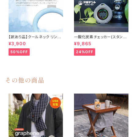
【訳あり品】クールネック リング
一酸化炭素チェッカー(スタンダ
まとめ買い 10個 熱中症対策 ひ
ードモデル)
¥3,900
¥9,865
んやりグッズ 白 ホワイト
50%OFF
24%OFF
その他の商品