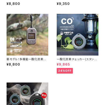
（ショップ限定商品）
ェッカー【SRV-G ガス検知付モ
¥8,800
¥9,350
デル】CO検知器 多機能 ガス検
知 温度湿度測定 大音量アラー
ム ライト付き SOS機能 車中泊
キャンプ 防災
新モデル！多機能一酸化炭素チ
一酸化炭素チェッカー(スタンダ
ェッカー【SRV-S スタンダード
ードモデル)
¥8,800
¥9,865
モデル】CO検知器 多機能 温度
湿度測定 大音量アラーム ライト
24%OFF
付き SOS機能 車中泊 キャンプ
防災