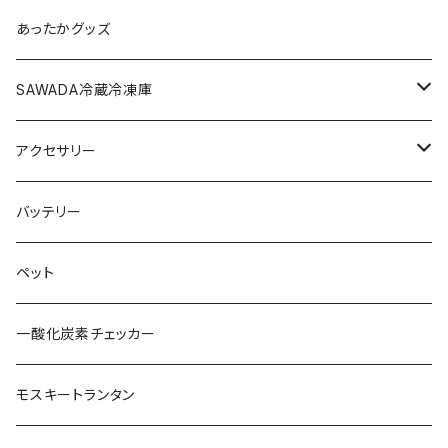
サイドウォール
6~8名（L）
グランドシート
あったかグッズ
ヘキサタープ
ルーフカバー
SAWADA冷蔵冷凍庫
三角タープ
雨避けカバー
40L
アクセサリー
拡張ウォール
雨ガッパ
60L
キーホルダー
バッテリー
レクタタープ
フレグランス
ペット
巾着袋
一酸化炭素チェッカー
おもちゃ
モスキートランタン