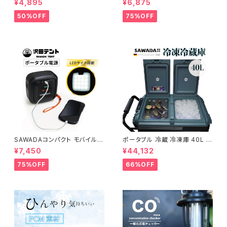
¥4,895
¥6,875
中症 予防 対策 暑さ指数 指数
0V
計 測定 計測 黒球式熱中症指数
50%OFF
75%OFF
計 WGBT JIS B7922 準拠品
警告 アラーム 音 光 大画面 卓
上 ぶらさげ マグネット カラビナ
義務化
SAWADAコンパクト モバイル
ポータブル 冷蔵 冷凍庫 40L 熱
バッテリー LEDライト付き（ブラ
中症 対策 車載 2室 2層 独立
¥7,450
¥44,132
ック）AC電圧 100V
大容量 セカンド 小型冷蔵庫 静
音 キャンプ アウトドア 車中泊
75%OFF
66%OFF